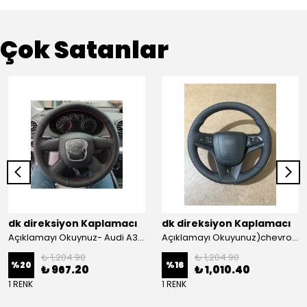
Çok Satanlar
dk direksiyon Kaplamacı
dk direksiyon Kaplamacı
Açıklamayı Okuynuz- Audi A3 Sportback Araca Özel Direksiyon Kılıfı Kırmızı Ipli
Açıklamayı Okuyunuz)chevrolet Aveo Lt-ls Araca Özel Direksiyon Kılıfı (plastik Kapaksız Direksiyon
₺ 1,204.90
₺ 1,204.90
%
20
%
16
₺ 967.20
₺ 1,010.40
1 RENK
1 RENK