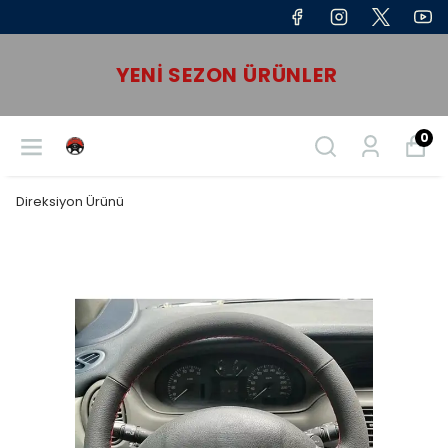
YENI SEZON ÜRÜNLER
0
Direksiyon Ürünü