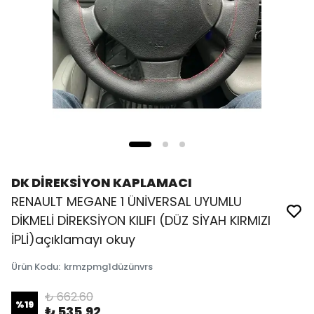
DK DİREKSİYON KAPLAMACI
RENAULT MEGANE 1 ÜNİVERSAL UYUMLU
DİKMELİ DİREKSİYON KILIFI (DÜZ SİYAH KIRMIZI
İPLİ)açıklamayı okuy
Ürün Kodu
:
krmzpmg1düzünvrs
₺ 662.60
%
19
₺ 535.92