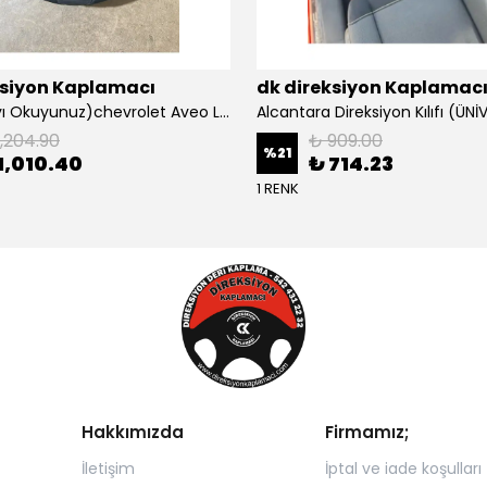
ksiyon Kaplamacı
dk direksiyon Kaplamac
Açıklamayı Okuyunuz)chevrolet Aveo Lt-ls Araca Özel Direksiyon Kılıfı (plastik Kapaksız Direksiyon
1,204.90
₺ 909.00
%
21
1,010.40
₺ 714.23
1 RENK
Hakkımızda
Firmamız;
İletişim
İptal ve iade koşulları