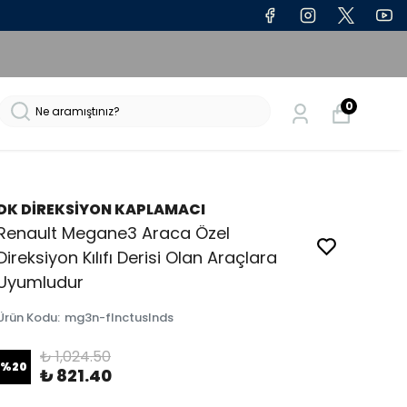
0
DK DİREKSİYON KAPLAMACI
Renault Megane3 Araca Özel
Direksiyon Kılıfı Derisi Olan Araçlara
Uyumludur
Ürün Kodu
:
mg3n-flnctuslnds
₺ 1,024.50
%
20
₺ 821.40