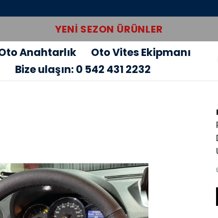
YENI SEZON ÜRÜNLER
Oto Anahtarlık
Oto Vites Ekipmanı
u
Bize ulaşın: 0 542 431 2232