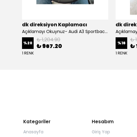
dk direksiyon Kaplamacı
dk dire
BMW F10 Araca Uyumlu Dikmeli Direksiyon Kılıfı(Nappa deri siyah)
Açıklamayı Okuynuz- Audi A3 Sportback Araca Özel Direksiyon Kılıfı Kırmızı Ipli
₺ 1,204.90
₺ 
%
20
%
16
₺ 967.20
₺ 
1 RENK
1 RENK
Kategoriler
Hesabım
Anasayfa
Giriş Yap