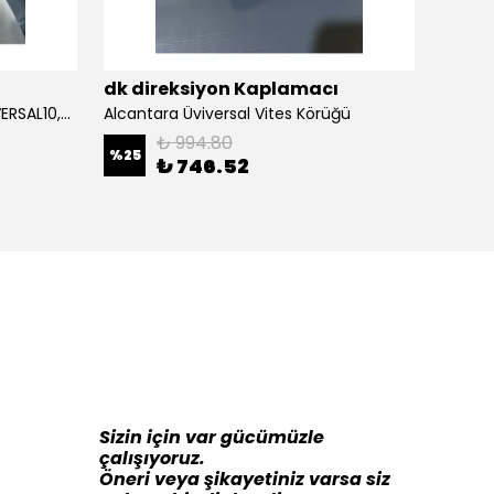
ı
dk direksiyon Kaplamacı
dk di
Alcantara Direksiyon Kılıfı (ÜNİVERSAL10,5CM) Açıklamayı Okuynz
Alcantara Üviversal Vites Körüğü
₺ 994.80
%
25
%
16
₺ 746.52
Sizin için var gücümüzle
çalışıyoruz.
Öneri veya şikayetiniz varsa siz