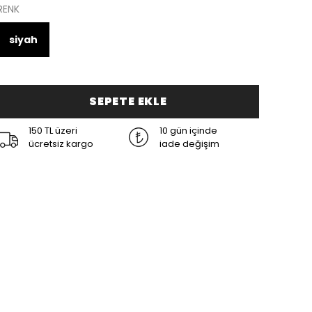
RENK
siyah
SEPETE EKLE
150 TL üzeri
10 gün içinde
ücretsiz kargo
iade değişim