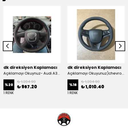
dk direksiyon Kaplamacı
dk direksiyon Kaplamacı
Açıklamayı Okuynuz- Audi A3 Sportback Araca Özel Direksiyon Kılıfı Kırmızı Ipli
Açıklamayı Okuyunuz)chevrolet Aveo Lt-ls Araca Özel Direksiyon Kılıfı (plastik Kapaksız Direksiyon
₺ 1,204.90
₺ 1,204.90
%
20
%
16
₺ 967.20
₺ 1,010.40
1 RENK
1 RENK