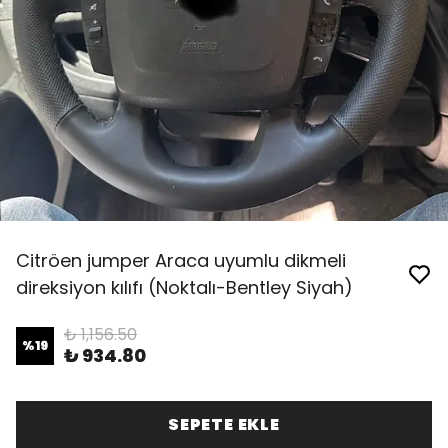
Citröen jumper Araca uyumlu dikmeli
direksiyon kılıfı (Noktalı-Bentley Siyah)
₺ 1,156.50
%
19
₺ 934.80
SEPETE EKLE