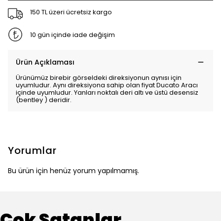
150 TL üzeri ücretsiz kargo
10 gün içinde iade değişim
Ürün Açıklaması
Ürünümüz birebir görseldeki direksiyonun aynısı için
uyumludur. Aynı direksiyona sahip olan fiyat Ducato Aracı
içinde uyumludur.
Yanları noktalı deri altı ve üstü desensiz
(bentley ) deridir.
Yorumlar
Bu ürün için henüz yorum yapılmamış.
Çok Satanlar