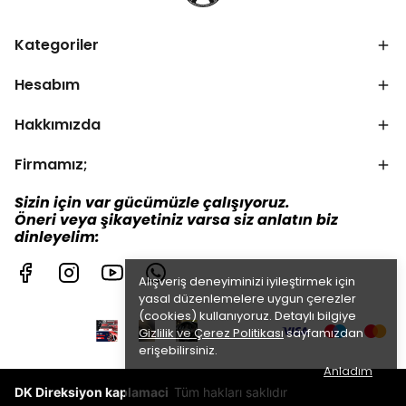
Kategoriler
Hesabım
Hakkımızda
Firmamız;
Sizin için var gücümüzle çalışıyoruz.
Öneri veya şikayetiniz varsa siz anlatın biz
dinleyelim:
Alışveriş deneyiminizi iyileştirmek için
yasal düzenlemelere uygun çerezler
(cookies) kullanıyoruz. Detaylı bilgiye
Gizlilik ve Çerez Politikası
sayfamızdan
erişebilirsiniz.
Anladım
DK Direksiyon kaplamaci
Tüm hakları saklıdır