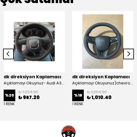
dk direksiyon Kaplamacı
dk direksiyon Kaplamacı
Açıklamayı Okuynuz- Audi A3 Sportback Araca Özel Direksiyon Kılıfı Kırmızı Ipli
Açıklamayı Okuyunuz)chevrolet Aveo Lt-ls Araca Özel Direksiyon Kılıfı (plastik Kapaksız Direksiyon
₺ 1,204.90
₺ 1,204.90
%
20
%
16
₺ 967.20
₺ 1,010.40
1 RENK
1 RENK