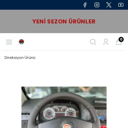
YENI SEZON ÜRÜNLER
0
Direksiyon Ürünü