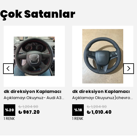
Çok Satanlar
dk direksiyon Kaplamacı
dk direksiyon Kaplamacı
Açıklamayı Okuynuz- Audi A3 Sportback Araca Özel Direksiyon Kılıfı Kırmızı Ipli
Açıklamayı Okuyunuz)chevrolet Aveo Lt-ls Araca Özel Direksiyon Kılıfı (plastik Kapaksız Direksiyon
₺ 1,204.90
₺ 1,204.90
%
20
%
16
₺ 967.20
₺ 1,010.40
1 RENK
1 RENK