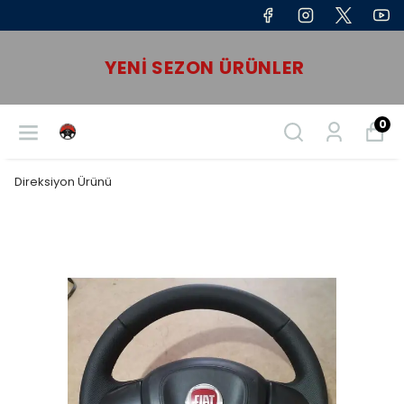
YENI SEZON ÜRÜNLER
0
Direksiyon Ürünü