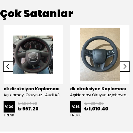
Çok Satanlar
dk direksiyon Kaplamacı
dk direksiyon Kaplamacı
Açıklamayı Okuynuz- Audi A3 Sportback Araca Özel Direksiyon Kılıfı Kırmızı Ipli
Açıklamayı Okuyunuz)chevrolet Aveo Lt-ls Araca Özel Direksiyon Kılıfı (plastik Kapaksız Direksiyon
₺ 1,204.90
₺ 1,204.90
%
20
%
16
₺ 967.20
₺ 1,010.40
1 RENK
1 RENK