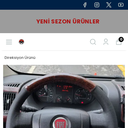
YENI SEZON ÜRÜNLER
0
Direksiyon Ürünü