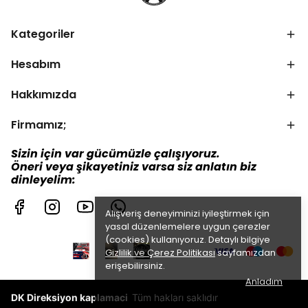
Kategoriler
Hesabım
Hakkımızda
Firmamız;
Sizin için var gücümüzle çalışıyoruz.
Öneri veya şikayetiniz varsa siz anlatın biz
dinleyelim:
Alışveriş deneyiminizi iyileştirmek için
yasal düzenlemelere uygun çerezler
(cookies) kullanıyoruz. Detaylı bilgiye
Gizlilik ve Çerez Politikası
sayfamızdan
erişebilirsiniz.
Anladım
DK Direksiyon kaplamaci
Tüm hakları saklıdır