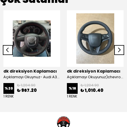
dk direksiyon Kaplamacı
dk direksiyon Kaplamacı
Açıklamayı Okuynuz- Audi A3 Sportback Araca Özel Direksiyon Kılıfı Kırmızı Ipli
Açıklamayı Okuyunuz)chevrolet Aveo Lt-ls Araca Özel Direksiyon Kılıfı (plastik Kapaksız Direksiyon
₺ 1,204.90
₺ 1,204.90
%
20
%
16
₺ 967.20
₺ 1,010.40
1 RENK
1 RENK