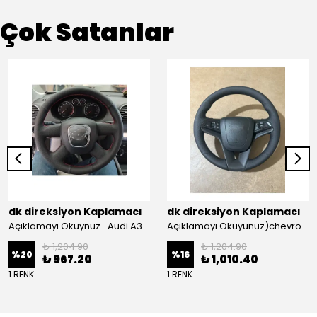
Çok Satanlar
dk direksiyon Kaplamacı
dk direksiyon Kaplamacı
Açıklamayı Okuynuz- Audi A3 Sportback Araca Özel Direksiyon Kılıfı Kırmızı Ipli
Açıklamayı Okuyunuz)chevrolet Aveo Lt-ls Araca Özel Direksiyon Kılıfı (plastik Kapaksız Direksiyon
₺ 1,204.90
₺ 1,204.90
%
20
%
16
₺ 967.20
₺ 1,010.40
1 RENK
1 RENK