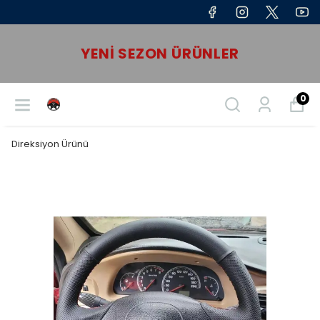
YENI SEZON ÜRÜNLER
0
Direksiyon Ürünü