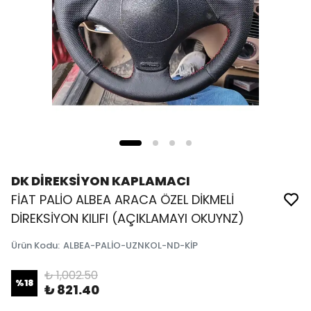
DK DİREKSİYON KAPLAMACI
FİAT PALİO ALBEA ARACA ÖZEL DİKMELİ
DİREKSİYON KILIFI (AÇIKLAMAYI OKUYNZ)
Ürün Kodu
:
ALBEA-PALİO-UZNKOL-ND-KİP
₺ 1,002.50
%
18
₺ 821.40