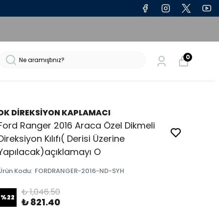
0
DK DİREKSİYON KAPLAMACI
Ford Ranger 2016 Araca Özel Dikmeli
Direksiyon Kılıfı( Derisi Üzerine
Yapılacak)açıklamayı O
Ürün Kodu
:
FORDRANGER-2016-ND-SYH
₺ 1,046.50
%
22
₺ 821.40