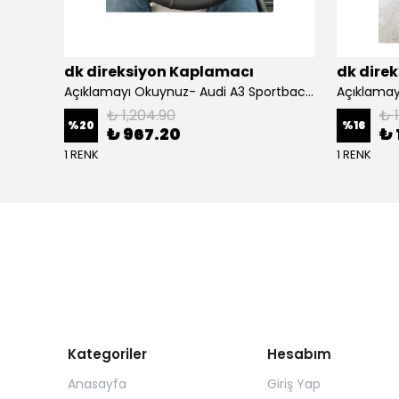
dk direksiyon Kaplamacı
dk dire
BMW F10 Araca Uyumlu Dikmeli Direksiyon Kılıfı(Nappa deri siyah)
Açıklamayı Okuynuz- Audi A3 Sportback Araca Özel Direksiyon Kılıfı Kırmızı Ipli
₺ 1,204.90
₺ 
%
20
%
16
₺ 967.20
₺ 
1 RENK
1 RENK
Kategoriler
Hesabım
Anasayfa
Giriş Yap