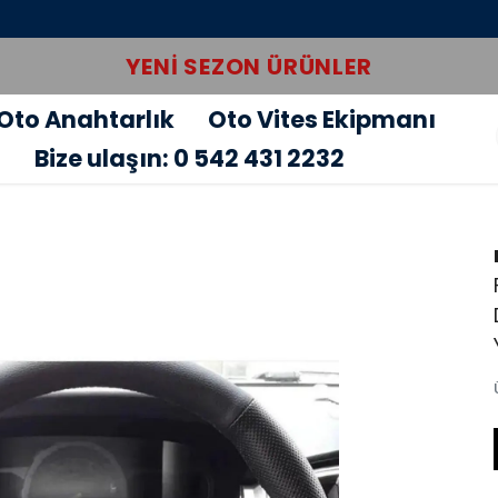
YENI SEZON ÜRÜNLER
Oto Anahtarlık
Oto Vites Ekipmanı
u
Bize ulaşın: 0 542 431 2232