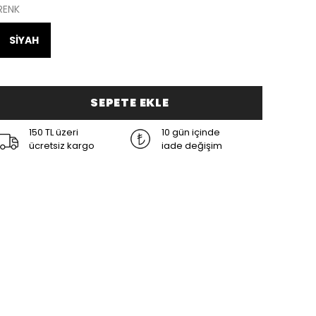
RENK
SİYAH
SEPETE EKLE
150 TL üzeri
10 gün içinde
ücretsiz kargo
iade değişim