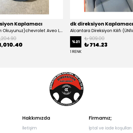
ksiyon Kaplamacı
dk direksiyon Kaplamac
Açıklamayı Okuyunuz)chevrolet Aveo Lt-ls Araca Özel Direksiyon Kılıfı (plastik Kapaksız Direksiyon
1,204.90
₺ 909.00
%
21
1,010.40
₺ 714.23
1 RENK
Hakkımızda
Firmamız;
İletişim
İptal ve iade koşulları