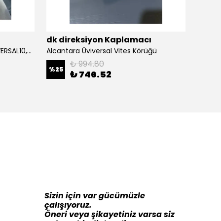
ı
dk direksiyon Kaplamacı
dk di
Alcantara Direksiyon Kılıfı (ÜNİVERSAL10,5CM) Açıklamayı Okuynz
Alcantara Üviversal Vites Körüğü
₺ 994.80
%
25
%
16
₺ 746.52
Sizin için var gücümüzle
çalışıyoruz.
Öneri veya şikayetiniz varsa siz