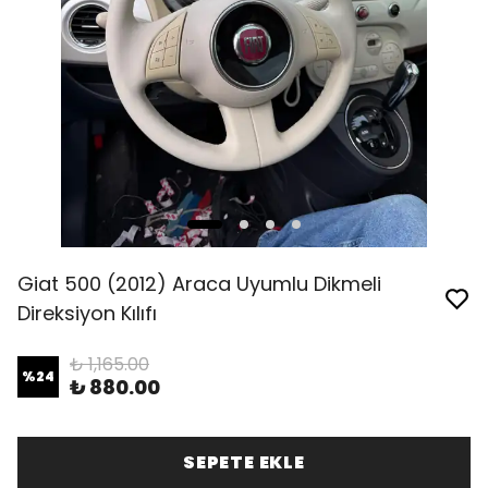
Giat 500 (2012) Araca Uyumlu Dikmeli
Direksiyon Kılıfı
₺ 1,165.00
%
24
₺ 880.00
SEPETE EKLE