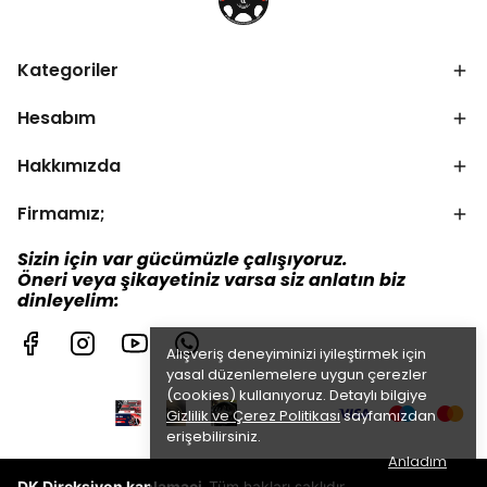
Kategoriler
Hesabım
Hakkımızda
Firmamız;
Sizin için var gücümüzle çalışıyoruz.
Öneri veya şikayetiniz varsa siz anlatın biz
dinleyelim:
Alışveriş deneyiminizi iyileştirmek için
yasal düzenlemelere uygun çerezler
(cookies) kullanıyoruz. Detaylı bilgiye
Gizlilik ve Çerez Politikası
sayfamızdan
erişebilirsiniz.
Anladım
DK Direksiyon kaplamaci
Tüm hakları saklıdır