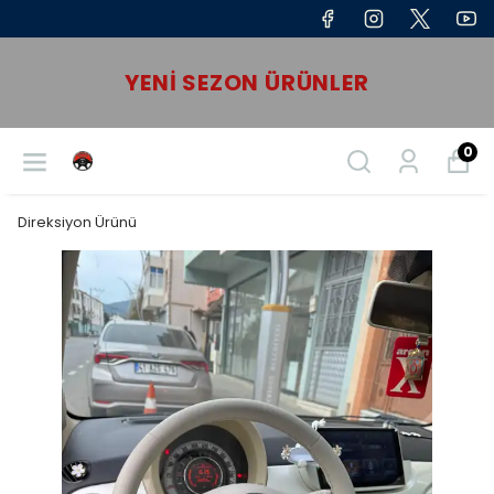
YENI SEZON ÜRÜNLER
0
Direksiyon Ürünü