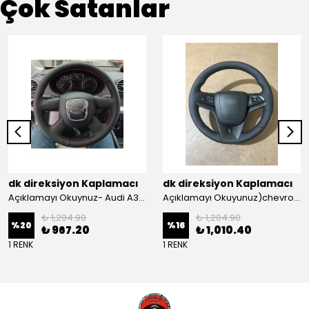
Çok Satanlar
dk direksiyon Kaplamacı
dk direksiyon Kaplamacı
Açıklamayı Okuynuz- Audi A3 Sportback Araca Özel Direksiyon Kılıfı Kırmızı Ipli
Açıklamayı Okuyunuz)chevrolet Aveo Lt-ls Araca Özel Direksiyon Kılıfı (plastik Kapaksız Direksiyon
₺ 1,204.90
₺ 1,204.90
%
20
%
16
₺ 967.20
₺ 1,010.40
1 RENK
1 RENK