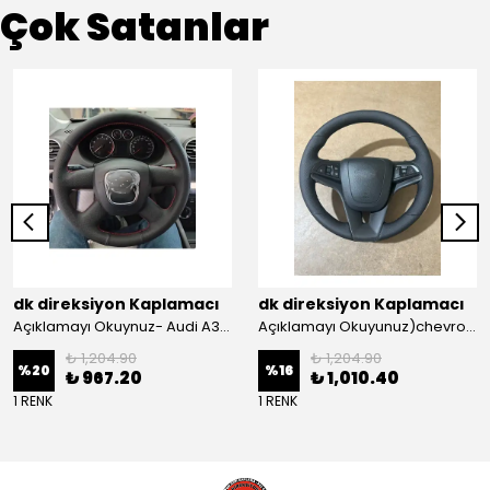
Çok Satanlar
dk direksiyon Kaplamacı
dk direksiyon Kaplamacı
Açıklamayı Okuynuz- Audi A3 Sportback Araca Özel Direksiyon Kılıfı Kırmızı Ipli
Açıklamayı Okuyunuz)chevrolet Aveo Lt-ls Araca Özel Direksiyon Kılıfı (plastik Kapaksız Direksiyon
₺ 1,204.90
₺ 1,204.90
%
20
%
16
₺ 967.20
₺ 1,010.40
1 RENK
1 RENK