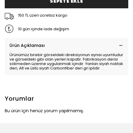
SEPETE EKLE
150 TL üzeri ücretsiz kargo
10 gün içinde iade değişim
Ürün Açıklaması
Ürünümüz birebir görseldeki direksiyonun aynısı uyumludur
ve görseldeki gibi olan yerleri kapatır. Fabrikasyon derisi
sökmeden üzerine uygulanmak içindir. Yanları siyah noktalı
deri,
Alt ve üstü siyah Carbonfiber deri gri iplidir.
Yorumlar
Bu ürün için henüz yorum yapılmamış.