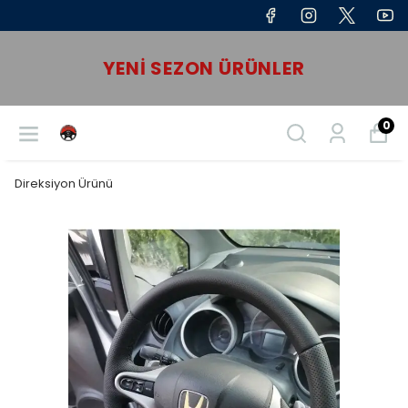
YENI SEZON ÜRÜNLER
0
Direksiyon Ürünü