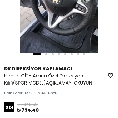
DK DİREKSİYON KAPLAMACI
Honda CİTY Araca Özel Direksiyon
Kılıfı(SPOR MODEL)AÇIKLAMAYI OKUYUN
Ürün Kodu
:
JAZ-CİTY-N-D-SYH
₺ 1,046.50
%
24
₺ 794.40