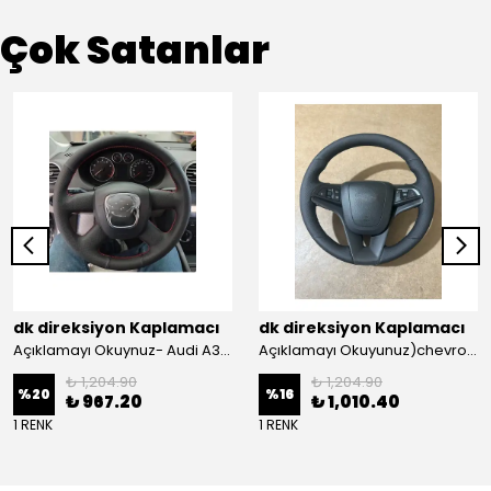
Çok Satanlar
dk direksiyon Kaplamacı
dk direksiyon Kaplamacı
Açıklamayı Okuynuz- Audi A3 Sportback Araca Özel Direksiyon Kılıfı Kırmızı Ipli
Açıklamayı Okuyunuz)chevrolet Aveo Lt-ls Araca Özel Direksiyon Kılıfı (plastik Kapaksız Direksiyon
₺ 1,204.90
₺ 1,204.90
%
20
%
16
₺ 967.20
₺ 1,010.40
1 RENK
1 RENK