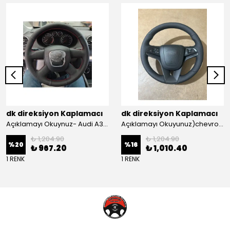
dk direksiyon Kaplamacı
dk direksiyon Kaplamacı
Açıklamayı Okuynuz- Audi A3 Sportback Araca Özel Direksiyon Kılıfı Kırmızı Ipli
Açıklamayı Okuyunuz)chevrolet Aveo Lt-ls Araca Özel Direksiyon Kılıfı (plastik Kapaksız Direksiyon
₺ 1,204.90
₺ 1,204.90
%
20
%
16
₺ 967.20
₺ 1,010.40
1 RENK
1 RENK