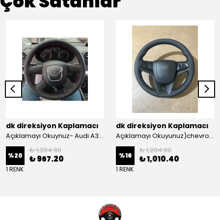
Çok Satanlar
dk direksiyon Kaplamacı
dk direksiyon Kaplamacı
Açıklamayı Okuynuz- Audi A3 Sportback Araca Özel Direksiyon Kılıfı Kırmızı Ipli
Açıklamayı Okuyunuz)chevrolet Aveo Lt-ls Araca Özel Direksiyon Kılıfı (plastik Kapaksız Direksiyon
₺ 1,204.90
₺ 1,204.90
%
20
%
16
₺ 967.20
₺ 1,010.40
1 RENK
1 RENK