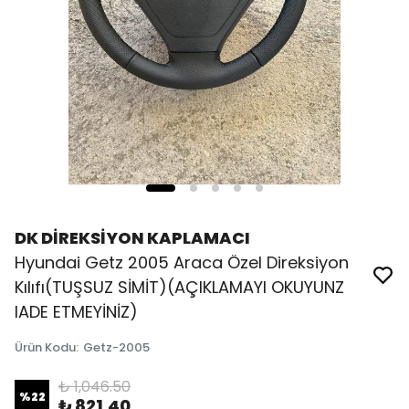
DK DİREKSİYON KAPLAMACI
Hyundai Getz 2005 Araca Özel Direksiyon
Kılıfı(TUŞSUZ SİMİT)(AÇIKLAMAYI OKUYUNZ
IADE ETMEYİNİZ)
Ürün Kodu
:
Getz-2005
₺ 1,046.50
%
22
₺ 821.40