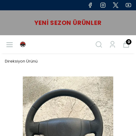
YENI SEZON ÜRÜNLER
0
Direksiyon Ürünü