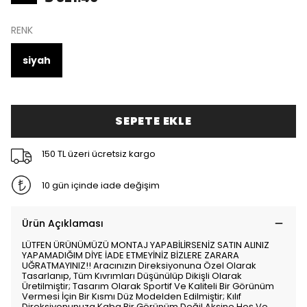
RENK
siyah
SEPETE EKLE
150 TL üzeri ücretsiz kargo
10 gün içinde iade değişim
Ürün Açıklaması
LÜTFEN ÜRÜNÜMÜZÜ MONTAJ YAPABİLİRSENİZ SATIN ALINIZ
YAPAMADIĞIM DİYE İADE ETMEYİNİZ BİZLERE ZARARA
UĞRATMAYINIZ!! Aracınızın Direksiyonuna Özel Olarak
Tasarlanıp, Tüm Kıvrımları Düşünülüp Dikişli Olarak
Üretilmiştir; Tasarım Olarak Sportif Ve Kaliteli Bir Görünüm
Vermesi İçin Bir Kısmı Düz Modelden Edilmiştir; Kılıf
Direksiyonunuza Kaba Bir Görünüm Değil Aksine Hoş Ve