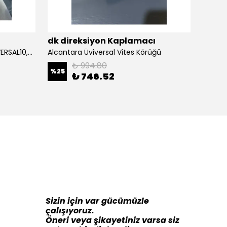
ı
dk direksiyon Kaplamacı
dk di
Alcantara Direksiyon Kılıfı (ÜNİVERSAL10,5CM) Açıklamayı Okuynz
Alcantara Üviversal Vites Körüğü
₺ 994.80
%
25
%
16
₺ 746.52
Sizin için var gücümüzle
çalışıyoruz.
Öneri veya şikayetiniz varsa siz