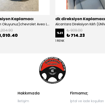
ksiyon Kaplamacı
dk direksiyon Kaplamac
Açıklamayı Okuyunuz)chevrolet Aveo Lt-ls Araca Özel Direksiyon Kılıfı (plastik Kapaksız Direksiyon
1,204.90
₺ 909.00
%
21
1,010.40
₺ 714.23
1 RENK
Hakkımızda
Firmamız;
İletişim
İptal ve iade koşulları