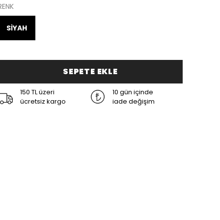
RENK
SİYAH
SEPETE EKLE
150 TL üzeri
10 gün içinde
ücretsiz kargo
iade değişim