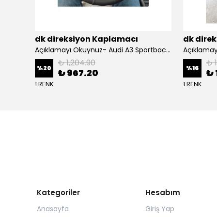
dk direksiyon Kaplamacı
dk dire
BMW F10 Araca Uyumlu Dikmeli Direksiyon Kılıfı(Nappa deri siyah)
Açıklamayı Okuynuz- Audi A3 Sportback Araca Özel Direksiyon Kılıfı Kırmızı Ipli
₺ 1,204.90
₺ 
%
20
%
16
₺ 967.20
₺ 
1 RENK
1 RENK
Kategoriler
Hesabım
Anasayfa
Giriş Yap