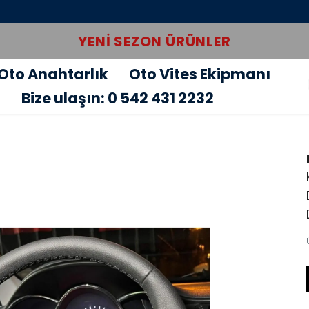
YENI SEZON ÜRÜNLER
Oto Anahtarlık
Oto Vites Ekipmanı
u
Bize ulaşın: 0 542 431 2232