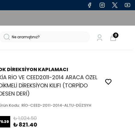
0
DK DİREKSİYON KAPLAMACI
KİA RİO VE CEED2011-2014 ARACA ÖZEL
DİKMELİ DİREKSİYON KILIFI (TORPİDO
DESEN DERİ)
Ürün Kodu
:
RİO-CEED-2011-2014-ALTU-DÜZSYH
₺ 1,024.50
%
20
₺ 821.40