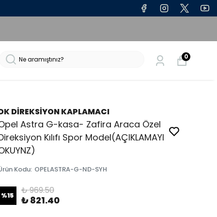
0
DK DİREKSİYON KAPLAMACI
Opel Astra G-kasa- Zafira Araca Özel
Direksiyon Kılıfı Spor Model(AÇIKLAMAYI
OKUYNZ)
Ürün Kodu
:
OPELASTRA-G-ND-SYH
₺ 969.50
%
15
₺ 821.40