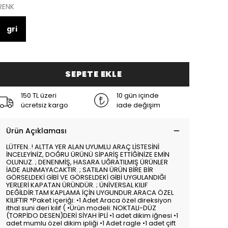
RENK
gri
SEPETE EKLE
150 TL üzeri
10 gün içinde
ücretsiz kargo
iade değişim
Ürün Açıklaması
LÜTFEN..! ALTTA YER ALAN UYUMLU ARAÇ LİSTESİNİ
İNCELEYİNİZ, DOĞRU ÜRÜNÜ SİPARİŞ ETTİĞİNİZE EMİN
OLUNUZ. ; DENENMİŞ, HASARA UĞRATILMIŞ ÜRÜNLER
İADE ALINMAYACAKTIR. ; SATILAN ÜRÜN BİRE BİR
GÖRSELDEKİ GİBİ VE GÖRSELDEKİ GİBİ UYGULANDIĞI
YERLERİ KAPATAN ÜRÜNDÜR. ; ÜNİVERSAL KILIF
DEĞİLDİR.TAM KAPLAMA İÇİN UYGUNDUR.ARACA ÖZEL
KILIFTIR *Paket içeriği: •1 Adet Araca özel direksiyon
ithal suni deri kılıf ( •Ürün modeli: NOKTALI-DÜZ
(TORPİDO DESEN)DERİ SİYAH İPLİ •1 adet dikim iğnesi •1
adet mumlu özel dikim ipliği •1 Adet ragle •1 adet çift