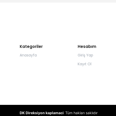
Kategoriler
Hesabım
Anasayfa
Giriş Yap
Kayıt Ol
DK Direksiyon kaplamaci
Tüm hakları saklıdır