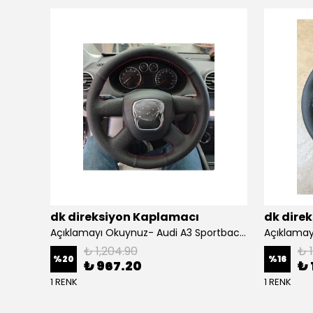
dk direksiyon Kaplamacı
dk dire
BMW F10 Araca Uyumlu Dikmeli Direksiyon Kılıfı(Nappa deri siyah)
Açıklamayı Okuynuz- Audi A3 Sportback Araca Özel Direksiyon Kılıfı Kırmızı Ipli
₺ 1,204.90
₺ 
%
20
%
16
₺ 967.20
₺ 
1 RENK
1 RENK