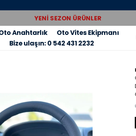
YENI SEZON ÜRÜNLER
Oto Anahtarlık
Oto Vites Ekipmanı
u
Bize ulaşın: 0 542 431 2232