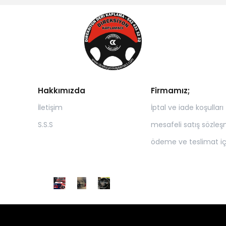
Hakkımızda
Firmamız;
İletişim
İptal ve iade koşulları
S.S.S
mesafeli satış sözleş
ödeme ve teslimat içer