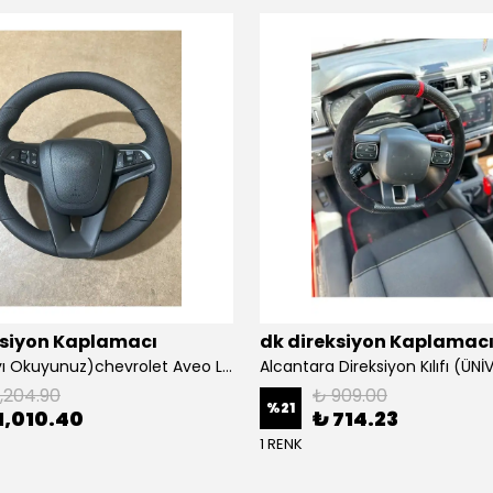
ksiyon Kaplamacı
dk direksiyon Kaplamac
Açıklamayı Okuyunuz)chevrolet Aveo Lt-ls Araca Özel Direksiyon Kılıfı (plastik Kapaksız Direksiyon
1,204.90
₺ 909.00
%
21
1,010.40
₺ 714.23
1 RENK