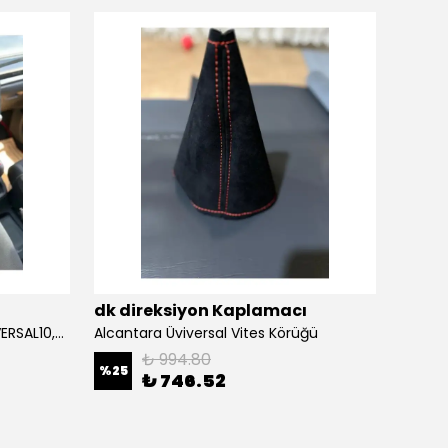
ı
dk direksiyon Kaplamacı
dk di
Alcantara Direksiyon Kılıfı (ÜNİVERSAL10,5CM) Açıklamayı Okuynz
Alcantara Üviversal Vites Körüğü
₺ 994.80
%
25
%
16
₺ 746.52