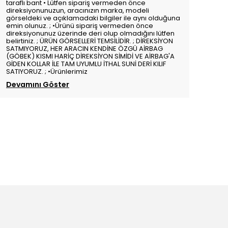
taraflı bant • Lütfen sipariş vermeden önce
direksiyonunuzun, aracınızın marka, modeli
görseldeki ve açıklamadaki bilgiler ile aynı olduğuna
emin olunuz. ; •Ürünü sipariş vermeden önce
direksiyonunuz üzerinde deri olup olmadığını lütfen
belirtiniz. ; ÜRÜN GÖRSELLERİ TEMSİLİDİR. ; DİREKSİYON
SATMIYORUZ, HER ARACIN KENDİNE ÖZGÜ AİRBAG
(GÖBEK) KISMI HARİÇ DİREKSİYON SİMİDİ VE AİRBAG'A
GİDEN KOLLAR İLE TAM UYUMLU İTHAL SUNİ DERİ KILIF
SATIYORUZ. ; •Ürünlerimiz
Devamını Göster