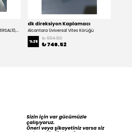
ı
dk direksiyon Kaplamacı
dk di
Alcantara Direksiyon Kılıfı (ÜNİVERSAL10,5CM) Açıklamayı Okuynz
Alcantara Üviversal Vites Körüğü
₺ 994.80
%
25
%
16
₺ 746.52
Sizin için var gücümüzle
çalışıyoruz.
Öneri veya şikayetiniz varsa siz