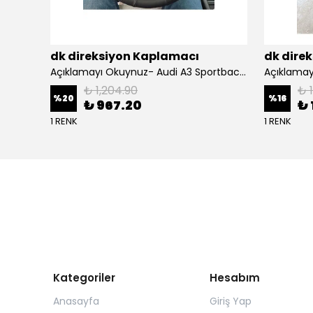
dk direksiyon Kaplamacı
dk dire
BMW F10 Araca Uyumlu Dikmeli Direksiyon Kılıfı(Nappa deri siyah)
Açıklamayı Okuynuz- Audi A3 Sportback Araca Özel Direksiyon Kılıfı Kırmızı Ipli
₺ 1,204.90
₺ 
%
20
%
16
₺ 967.20
₺ 
1 RENK
1 RENK
Kategoriler
Hesabım
Anasayfa
Giriş Yap