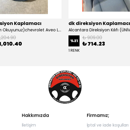
ksiyon Kaplamacı
dk direksiyon Kaplamac
Açıklamayı Okuyunuz)chevrolet Aveo Lt-ls Araca Özel Direksiyon Kılıfı (plastik Kapaksız Direksiyon
1,204.90
₺ 909.00
%
21
1,010.40
₺ 714.23
1 RENK
Hakkımızda
Firmamız;
İletişim
İptal ve iade koşulları