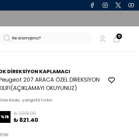
0
DK DİREKSİYON KAPLAMACI
Peugeot 207 ARACA ÖZEL DİREKSİYON
KILIFI(AÇIKLAMAYI OKUYUNUZ)
Ürün Kodu
:
yangri207crbn
₺ 1,019.00
%
19
₺ 821.40
RENK