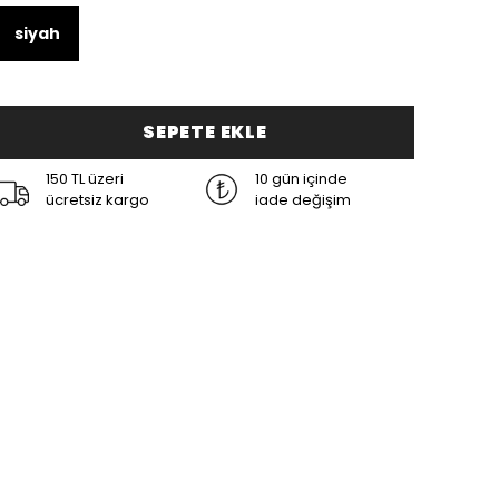
siyah
SEPETE EKLE
150 TL üzeri
10 gün içinde
ücretsiz kargo
iade değişim