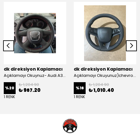
dk direksiyon Kaplamacı
dk direksiyon Kaplamacı
Açıklamayı Okuynuz- Audi A3 Sportback Araca Özel Direksiyon Kılıfı Kırmızı Ipli
Açıklamayı Okuyunuz)chevrolet Aveo Lt-ls Araca Özel Direksiyon Kılıfı (plastik Kapaksız Direksiyon
₺ 1,204.90
₺ 1,204.90
%
20
%
16
₺ 967.20
₺ 1,010.40
1 RENK
1 RENK