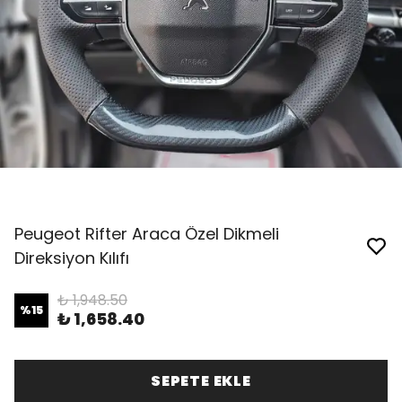
Peugeot Rifter Araca Özel Dikmeli
Direksiyon Kılıfı
₺ 1,948.50
%
15
₺ 1,658.40
SEPETE EKLE