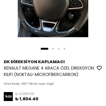
DK DİREKSİYON KAPLAMACI
RENAULT MEGANE 4 ARACA ÖZEL DİREKSİYON
KILIFI (NOKTALI-MİCROFİBERCARBON)
Ürün Kodu
:
NKT-Mcrb-syp-mg4
₺ 2,069.50
%
22
₺ 1,604.40