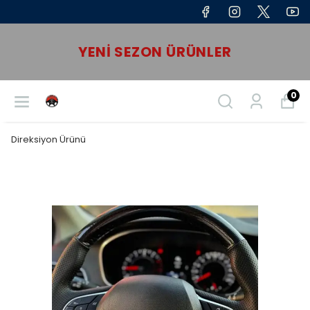
YENI SEZON ÜRÜNLER
0
Direksiyon Ürünü