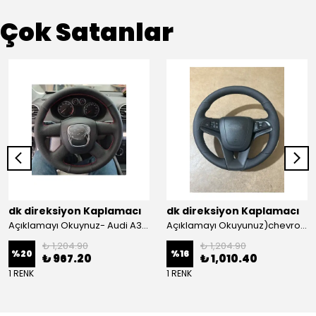
Çok Satanlar
dk direksiyon Kaplamacı
dk direksiyon Kaplamacı
Açıklamayı Okuynuz- Audi A3 Sportback Araca Özel Direksiyon Kılıfı Kırmızı Ipli
Açıklamayı Okuyunuz)chevrolet Aveo Lt-ls Araca Özel Direksiyon Kılıfı (plastik Kapaksız Direksiyon
₺ 1,204.90
₺ 1,204.90
%
20
%
16
₺ 967.20
₺ 1,010.40
1 RENK
1 RENK