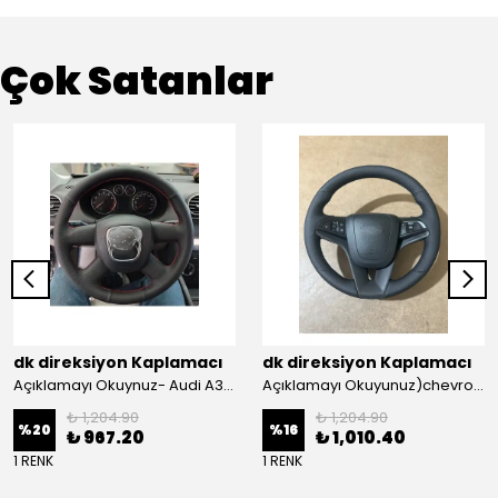
Çok Satanlar
dk direksiyon Kaplamacı
dk direksiyon Kaplamacı
Açıklamayı Okuynuz- Audi A3 Sportback Araca Özel Direksiyon Kılıfı Kırmızı Ipli
Açıklamayı Okuyunuz)chevrolet Aveo Lt-ls Araca Özel Direksiyon Kılıfı (plastik Kapaksız Direksiyon
₺ 1,204.90
₺ 1,204.90
%
20
%
16
₺ 967.20
₺ 1,010.40
1 RENK
1 RENK