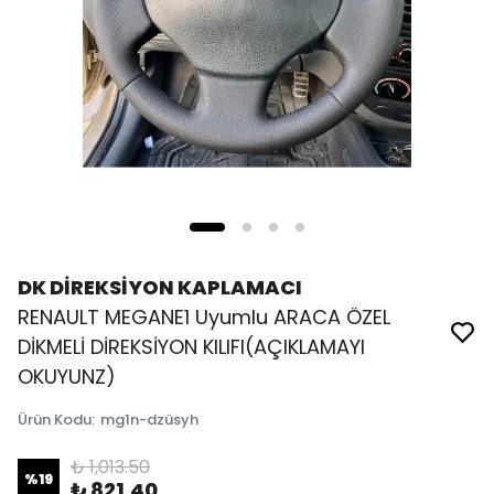
DK DİREKSİYON KAPLAMACI
RENAULT MEGANE1 Uyumlu ARACA ÖZEL
DİKMELİ DİREKSİYON KILIFI(AÇIKLAMAYI
OKUYUNZ)
Ürün Kodu
:
mg1n-dzüsyh
₺ 1,013.50
%
19
₺ 821.40