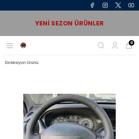
YENI SEZON ÜRÜNLER
0
Direksiyon Ürünü