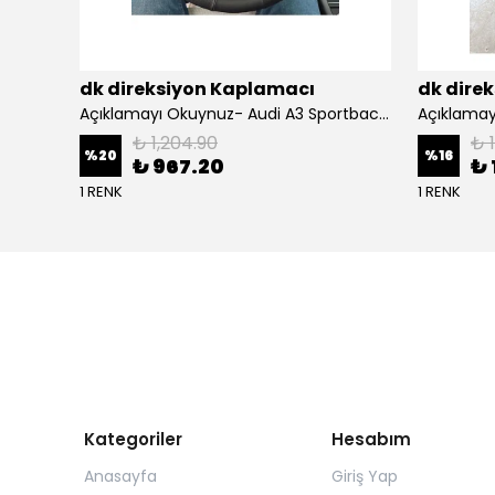
dk direksiyon Kaplamacı
dk dire
BMW F10 Araca Uyumlu Dikmeli Direksiyon Kılıfı(Nappa deri siyah)
Açıklamayı Okuynuz- Audi A3 Sportback Araca Özel Direksiyon Kılıfı Kırmızı Ipli
₺ 1,204.90
₺ 
%
20
%
16
₺ 967.20
₺ 
1 RENK
1 RENK
Kategoriler
Hesabım
Anasayfa
Giriş Yap