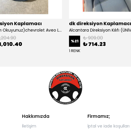
ksiyon Kaplamacı
dk direksiyon Kaplamac
Açıklamayı Okuyunuz)chevrolet Aveo Lt-ls Araca Özel Direksiyon Kılıfı (plastik Kapaksız Direksiyon
1,204.90
₺ 909.00
%
21
1,010.40
₺ 714.23
1 RENK
Hakkımızda
Firmamız;
İletişim
İptal ve iade koşulları