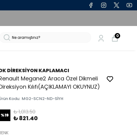
0
DK DİREKSİYON KAPLAMACI
Renault Megane2 Araca Özel Dikmeli
Direksiyon Kılıfı(AÇIKLAMAYI OKUYNUZ)
Ürün Kodu
:
MG2-SCN2-ND-SİYH
₺ 1,013.50
%
19
₺ 821.40
RENK