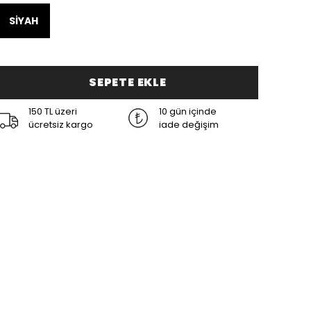
SİYAH
SEPETE EKLE
150 TL üzeri
10 gün içinde
ücretsiz kargo
iade değişim