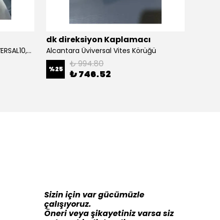
ı
dk direksiyon Kaplamacı
dk di
Alcantara Direksiyon Kılıfı (ÜNİVERSAL10,5CM) Açıklamayı Okuynz
Alcantara Üviversal Vites Körüğü
₺ 994.80
%
25
%
16
₺ 746.52
Sizin için var gücümüzle
çalışıyoruz.
Öneri veya şikayetiniz varsa siz