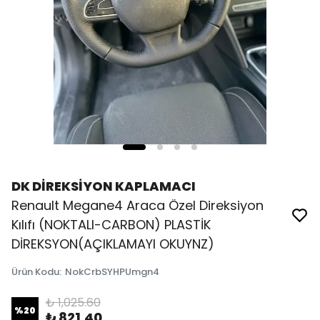
DK DİREKSİYON KAPLAMACI
Renault Megane4 Araca Özel Direksiyon
Kılıfı (NOKTALI-CARBON) PLASTİK
DİREKSYON(AÇIKLAMAYI OKUYNZ)
Ürün Kodu
:
NokCrbSYHPUmgn4
₺ 1,025.60
%
20
₺ 821.40