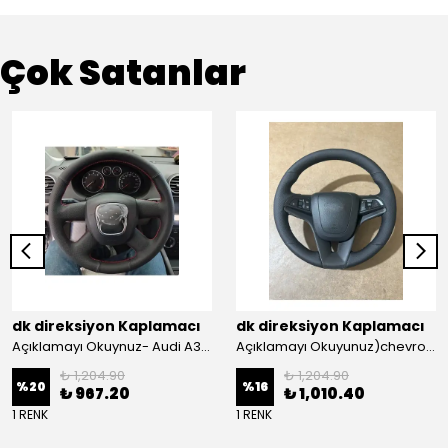
Çok Satanlar
dk direksiyon Kaplamacı
dk direksiyon Kaplamacı
Açıklamayı Okuynuz- Audi A3 Sportback Araca Özel Direksiyon Kılıfı Kırmızı Ipli
Açıklamayı Okuyunuz)chevrolet Aveo Lt-ls Araca Özel Direksiyon Kılıfı (plastik Kapaksız Direksiyon
₺ 1,204.90
₺ 1,204.90
%
20
%
16
₺ 967.20
₺ 1,010.40
1 RENK
1 RENK