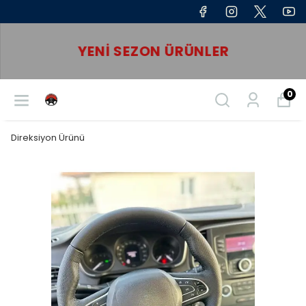
YENI SEZON ÜRÜNLER
0
Direksiyon Ürünü