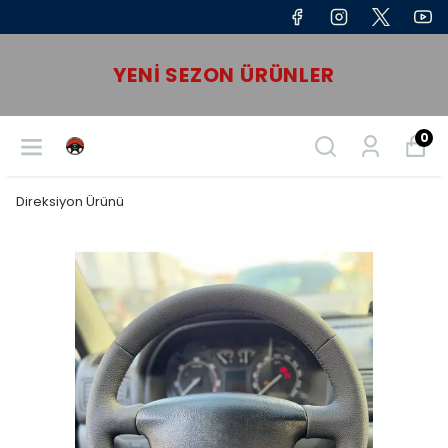
YENI SEZON ÜRÜNLER
0
Direksiyon Ürünü