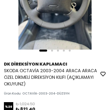
DK DİREKSİYON KAPLAMACI
SKODA OCTAVİA 2003-2004 ARACA ARACA
ÖZEL DİKMELİ DİREKSİYON KILIFI (AÇIKLAMAYI
OKUYUNZ)
Ürün Kodu
:
OCTAVİA-2003-204-DÜZSYH
₺ 1,024.50
%
20
₺ 821.40