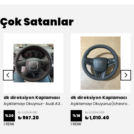
Çok Satanlar
dk direksiyon Kaplamacı
dk direksiyon Kaplamacı
Açıklamayı Okuynuz- Audi A3 Sportback Araca Özel Direksiyon Kılıfı Kırmızı Ipli
Açıklamayı Okuyunuz)chevrolet Aveo Lt-ls Araca Özel Direksiyon Kılıfı (plastik Kapaksız Direksiyon
₺ 1,204.90
₺ 1,204.90
%
20
%
16
₺ 967.20
₺ 1,010.40
1 RENK
1 RENK