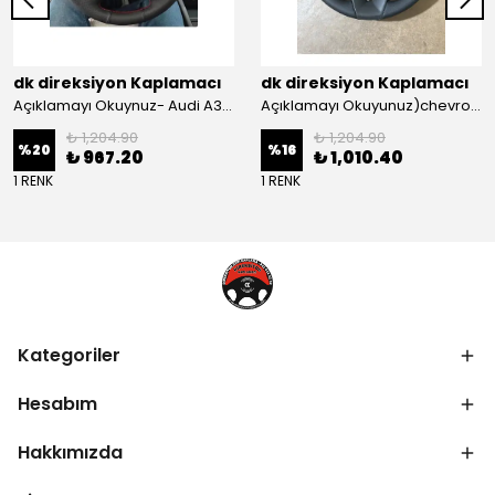
dk direksiyon Kaplamacı
dk direksiyon Kaplamacı
Açıklamayı Okuynuz- Audi A3 Sportback Araca Özel Direksiyon Kılıfı Kırmızı Ipli
Açıklamayı Okuyunuz)chevrolet Aveo Lt-ls Araca Özel Direksiyon Kılıfı (plastik Kapaksız Direksiyon
₺ 1,204.90
₺ 1,204.90
%
20
%
16
₺ 967.20
₺ 1,010.40
1 RENK
1 RENK
Kategoriler
Hesabım
Hakkımızda