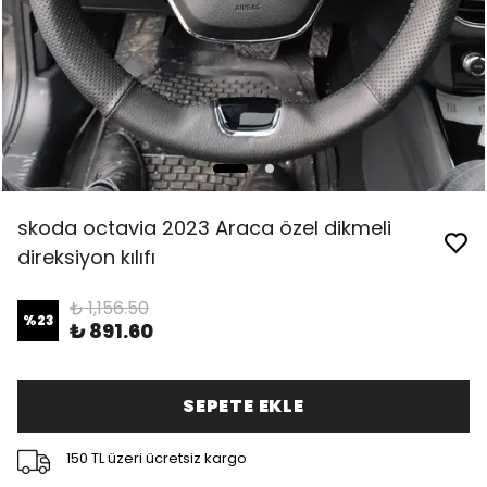
skoda octavia 2023 Araca özel dikmeli
direksiyon kılıfı
₺ 1,156.50
%
23
₺ 891.60
SEPETE EKLE
150 TL üzeri ücretsiz kargo