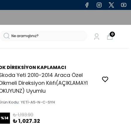
0
DK DİREKSİYON KAPLAMACI
Skoda Yeti 2010-2014 Araca Özel
Dikmeli Direksiyon Kılıfı(AÇIKLAMAYI
OKUYUNZ) Uyumlu
Ürün Kodu
:
YETİ-A5-N-C-SYH
₺ 1,193.90
%
14
₺ 1,027.32