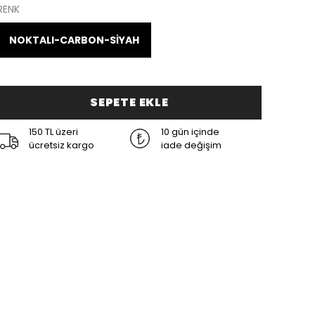
RENK
NOKTALI-CARBON-SİYAH
SEPETE EKLE
150 TL üzeri
10 gün içinde
ücretsiz kargo
iade değişim