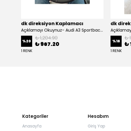
dk direksiyon Kaplamacı
dk dire
BMW F10 Araca Uyumlu Dikmeli Direksiyon Kılıfı(Nappa deri siyah)
Açıklamayı Okuynuz- Audi A3 Sportback Araca Özel Direksiyon Kılıfı Kırmızı Ipli
₺ 1,204.90
₺ 
%
20
%
16
₺ 967.20
₺ 
1 RENK
1 RENK
Kategoriler
Hesabım
Anasayfa
Giriş Yap