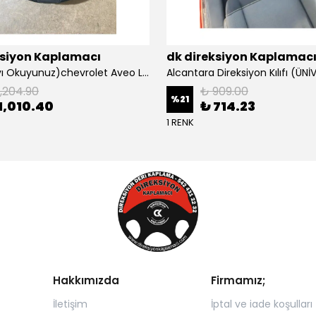
ksiyon Kaplamacı
dk direksiyon Kaplamac
Açıklamayı Okuyunuz)chevrolet Aveo Lt-ls Araca Özel Direksiyon Kılıfı (plastik Kapaksız Direksiyon
1,204.90
₺ 909.00
%
21
1,010.40
₺ 714.23
1 RENK
Hakkımızda
Firmamız;
İletişim
İptal ve iade koşulları