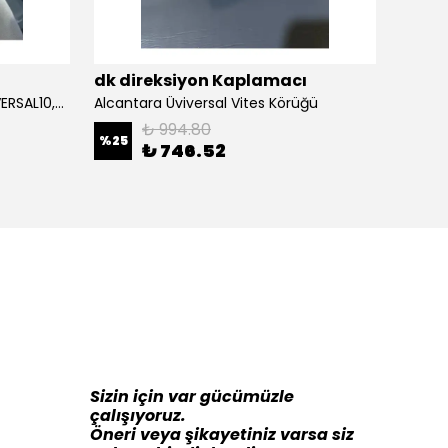
ı
dk direksiyon Kaplamacı
dk di
Alcantara Direksiyon Kılıfı (ÜNİVERSAL10,5CM) Açıklamayı Okuynz
Alcantara Üviversal Vites Körüğü
₺ 994.80
%
25
%
16
₺ 746.52
Sizin için var gücümüzle
çalışıyoruz.
Öneri veya şikayetiniz varsa siz