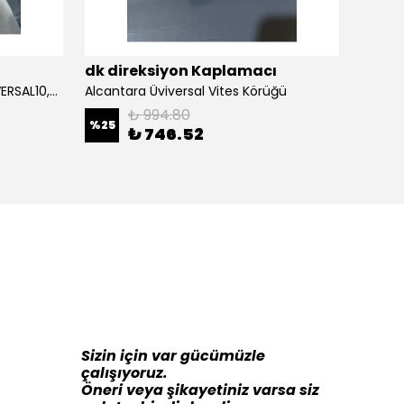
ı
dk direksiyon Kaplamacı
dk di
Alcantara Direksiyon Kılıfı (ÜNİVERSAL10,5CM) Açıklamayı Okuynz
Alcantara Üviversal Vites Körüğü
₺ 994.80
%
25
%
16
₺ 746.52
Sizin için var gücümüzle
çalışıyoruz.
Öneri veya şikayetiniz varsa siz