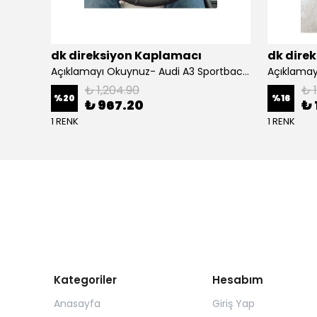
dk direksiyon Kaplamacı
dk dire
BMW F10 Araca Uyumlu Dikmeli Direksiyon Kılıfı(Nappa deri siyah)
Açıklamayı Okuynuz- Audi A3 Sportback Araca Özel Direksiyon Kılıfı Kırmızı Ipli
₺ 1,204.90
₺ 
%
20
%
16
₺ 967.20
₺ 
1 RENK
1 RENK
Kategoriler
Hesabım
Anasayfa
Giriş Yap