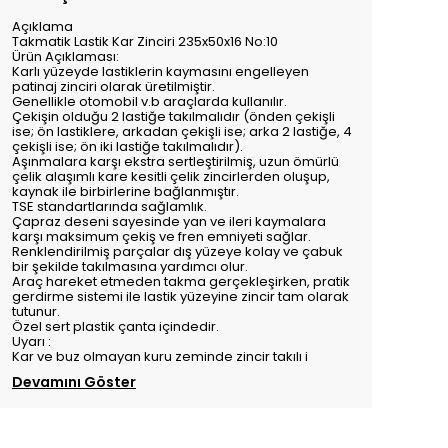
Açıklama
Takmatik Lastik Kar Zinciri 235x50x16 No:10
Ürün Açıklaması:
Karlı yüzeyde lastiklerin kaymasını engelleyen
patinaj zinciri olarak üretilmiştir.
Genellikle otomobil v.b araçlarda kullanılır.
Çekişin olduğu 2 lastiğe takılmalıdır (önden çekişli
ise; ön lastiklere, arkadan çekişli ise; arka 2 lastiğe, 4
çekişli ise; ön iki lastiğe takılmalıdır).
Aşınmalara karşı ekstra sertleştirilmiş, uzun ömürlü
çelik alaşımlı kare kesitli çelik zincirlerden oluşup,
kaynak ile birbirlerine bağlanmıştır.
TSE standartlarında sağlamlık.
Çapraz deseni sayesinde yan ve ileri kaymalara
karşı maksimum çekiş ve fren emniyeti sağlar.
Renklendirilmiş parçalar dış yüzeye kolay ve çabuk
bir şekilde takılmasına yardımcı olur.
Araç hareket etmeden takma gerçekleşirken, pratik
gerdirme sistemi ile lastik yüzeyine zincir tam olarak
tutunur.
Özel sert plastik çanta içindedir.
Uyarı :
Kar ve buz olmayan kuru zeminde zincir takılı i
Devamını Göster