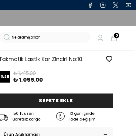
0
Takmatik Lastik Kar Zinciri No:10
₺ 1,415.00
%
25
₺ 1,055.00
SEPETE EKLE
150 TL üzeri
10 gün içinde
ücretsiz kargo
iade değişim
Ürün Açıklaması