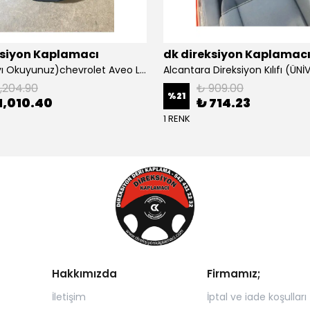
ksiyon Kaplamacı
dk direksiyon Kaplamac
Açıklamayı Okuyunuz)chevrolet Aveo Lt-ls Araca Özel Direksiyon Kılıfı (plastik Kapaksız Direksiyon
1,204.90
₺ 909.00
%
21
1,010.40
₺ 714.23
1 RENK
Hakkımızda
Firmamız;
İletişim
İptal ve iade koşulları