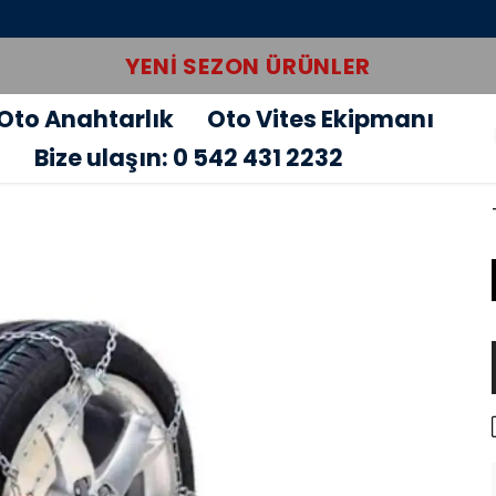
YENI SEZON ÜRÜNLER
Oto Anahtarlık
Oto Vites Ekipmanı
u
Bize ulaşın: 0 542 431 2232