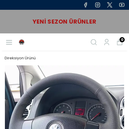
YENI SEZON ÜRÜNLER
0
Direksiyon Ürünü