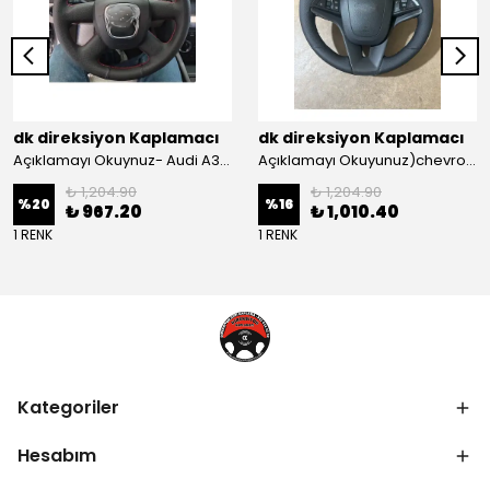
dk direksiyon Kaplamacı
dk direksiyon Kaplamacı
Açıklamayı Okuynuz- Audi A3 Sportback Araca Özel Direksiyon Kılıfı Kırmızı Ipli
Açıklamayı Okuyunuz)chevrolet Aveo Lt-ls Araca Özel Direksiyon Kılıfı (plastik Kapaksız Direksiyon
₺ 1,204.90
₺ 1,204.90
%
20
%
16
₺ 967.20
₺ 1,010.40
1 RENK
1 RENK
Kategoriler
Hesabım