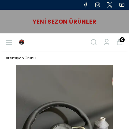
YENI SEZON ÜRÜNLER
0
Direksiyon Ürünü