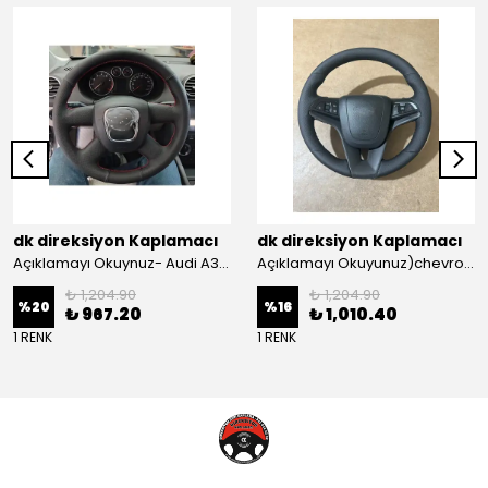
dk direksiyon Kaplamacı
dk direksiyon Kaplamacı
Açıklamayı Okuynuz- Audi A3 Sportback Araca Özel Direksiyon Kılıfı Kırmızı Ipli
Açıklamayı Okuyunuz)chevrolet Aveo Lt-ls Araca Özel Direksiyon Kılıfı (plastik Kapaksız Direksiyon
₺ 1,204.90
₺ 1,204.90
%
20
%
16
₺ 967.20
₺ 1,010.40
1 RENK
1 RENK