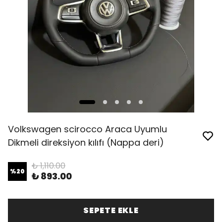
Volkswagen scirocco Araca Uyumlu
Dikmeli direksiyon kılıfı (Nappa deri)
₺ 1,110.00
%
20
₺ 893.00
SEPETE EKLE